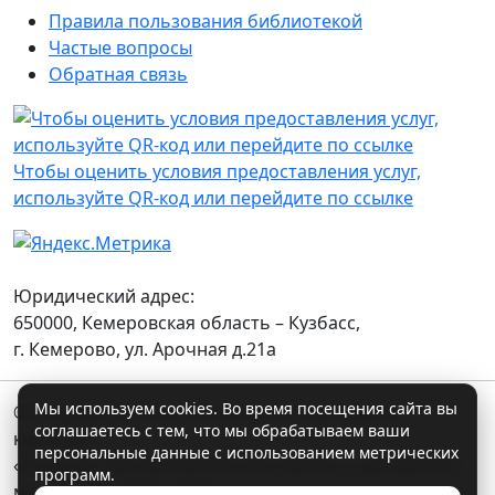
Правила пользования библиотекой
Частые вопросы
Обратная связь
Чтобы оценить условия предоставления услуг,
используйте QR-код или перейдите по ссылке
Юридический адрес:
650000, Кемеровская область – Кузбасс,
г. Кемерово, ул. Арочная д.21а
Мы используем cookies. Во время посещения сайта вы
© Государственное автономное учреждение
соглашаетесь с тем, что мы обрабатываем ваши
культуры
персональные данные с использованием метрических
«Государственная библиотека Кузбасса для детей и
программ.
молодежи». 2007 - 2026 г.