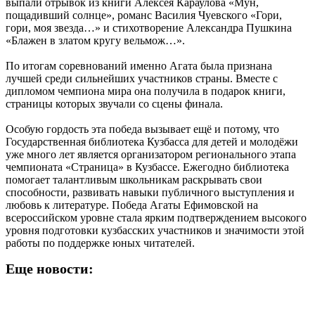
выпали отрывок из книги Алексея Караулова «Мун,
пощадивший солнце», романс Василия Чуевского «Гори,
гори, моя звезда…» и стихотворение Александра Пушкина
«Блажен в златом кругу вельмож…».
По итогам соревнований именно Агата была признана
лучшей среди сильнейших участников страны. Вместе с
дипломом чемпиона мира она получила в подарок книги,
страницы которых звучали со сцены финала.
Особую гордость эта победа вызывает ещё и потому, что
Государственная библиотека Кузбасса для детей и молодёжи
уже много лет является организатором регионального этапа
чемпионата «Страница» в Кузбассе. Ежегодно библиотека
помогает талантливым школьникам раскрывать свои
способности, развивать навыки публичного выступления и
любовь к литературе. Победа Агаты Ефимовской на
всероссийском уровне стала ярким подтверждением высокого
уровня подготовки кузбасских участников и значимости этой
работы по поддержке юных читателей.
Еще новости: