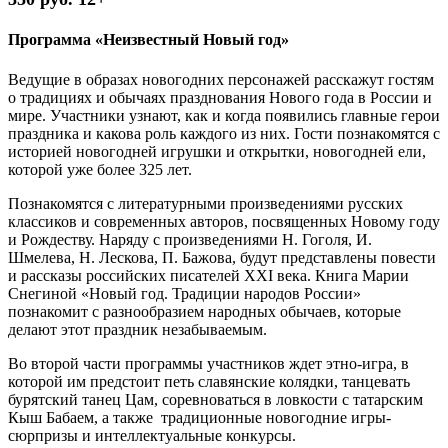
Программа «Неизвестный Новый год»
Ведущие в образах новогодних персонажей расскажут гостям
о традициях и обычаях празднования Нового года в России и
мире. Участники узнают, как и когда появились главные герои
праздника и какова роль каждого из них. Гости познакомятся с
историей новогодней игрушки и открытки, новогодней ели,
которой уже более 325 лет.
Познакомятся с литературными произведениями русских
классиков и современных авторов, посвященных Новому году
и Рождеству. Наряду с произведениями Н. Гоголя, И.
Шмелева, Н. Лескова, П. Бажова, будут представлены повести
и рассказы российских писателей XXI века. Книга Марии
Снегиной «Новый год. Традиции народов России»
познакомит с разнообразием народных обычаев, которые
делают этот праздник незабываемым.
Во второй части программы участников ждет этно-игра, в
которой им предстоит петь славянские колядки, танцевать
бурятский танец Цам, соревноваться в ловкости с татарским
Кыш Бабаем, а также традиционные новогодние игры-
сюрпризы и интеллектуальные конкурсы.