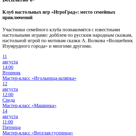
Клуб настольных игр «ИгроГрад»: место семейных
приключений
Участники семейного клуба познакомятся с известными
настольными играми: добблем по русским народным сказкам,
настольной игрой по мотивам сказки А. Волкова «Волшебник
Изумрудного города» и многими другими.
11
августа
14:00
Вторник
Мастер-класс «Игольница-шляпка»
12
августа
12:00
Среда
Мастер-класс «Машинка»
14
августа
11:00
Пятница
Мастер-класс «Веселая гусеница»