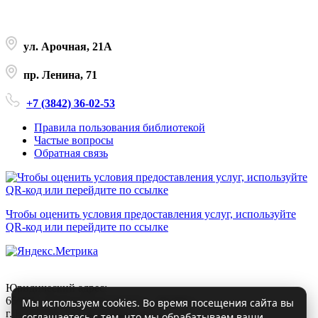
ул. Арочная, 21А
пр. Ленина, 71
+7 (3842) 36-02-53
Правила пользования библиотекой
Частые вопросы
Обратная связь
Чтобы оценить условия предоставления услуг, используйте
QR-код или перейдите по ссылке
Юридический адрес:
650000, Кемеровская область – Кузбасс,
Мы используем cookies. Во время посещения сайта вы
г. Кемерово, ул. Арочная д.21а
соглашаетесь с тем, что мы обрабатываем ваши